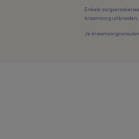
Enkele zorgverzekeraar
kraamzorg uitbreiden, 
Je kraamzorgconsulent