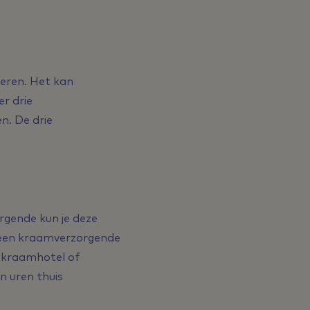
eren. Het kan
r drie
. De drie
gende kun je deze
ag een kraamverzorgende
t kraamhotel of
n uren thuis