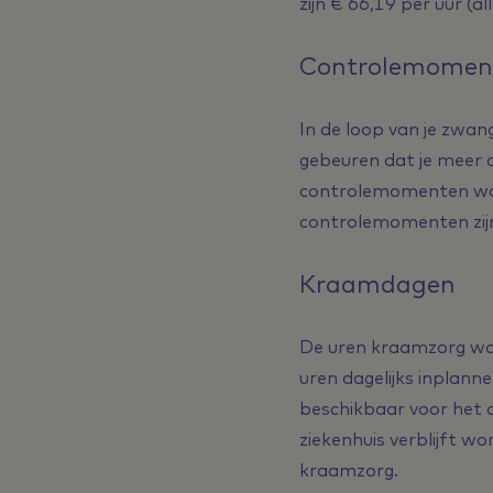
zijn € 66,19 per uur (all
Controlemoment
In de loop van je zwa
gebeuren dat je meer o
controlemomenten waa
controlemomenten zijn 
Kraamdagen
De uren kraamzorg wor
uren dagelijks inplann
beschikbaar voor het a
ziekenhuis verblijft wo
kraamzorg.