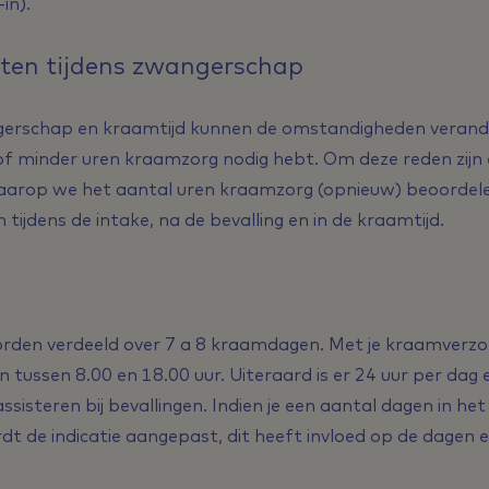
-in).
en tijdens zwangerschap
ngerschap en kraamtijd kunnen de omstandigheden verand
f minder uren kraamzorg nodig hebt. Om deze reden zijn e
rop we het aantal uren kraamzorg (opnieuw) beoordelen
tijdens de intake, na de bevalling en in de kraamtijd.
den verdeeld over 7 a 8 kraamdagen. Met je kraamverzor
en tussen 8.00 en 18.00 uur. Uiteraard is er 24 uur per d
ssisteren bij bevallingen.
Indien je een aantal dagen in he
rdt de indicatie aangepast, dit heeft invloed op de dagen e