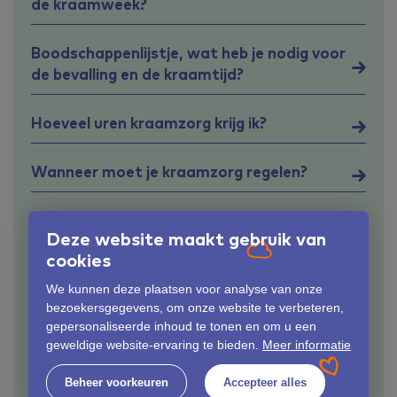
de kraamweek?
Boodschappenlijstje, wat heb je nodig voor
de bevalling en de kraamtijd?
Hoeveel uren kraamzorg krijg ik?
Wanneer moet je kraamzorg regelen?
Wat kost kraamzorg?
Deze website maakt gebruik van
cookies
Wat zijn de taken van de
kraamverzorgende?
We kunnen deze plaatsen voor analyse van onze
bezoekersgegevens, om onze website te verbeteren,
gepersonaliseerde inhoud te tonen en om u een
Verzekerd via de Zilveren Kruisgroep?
geweldige website-ervaring te bieden.
Meer informatie
Beheer voorkeuren
Accepteer alles
Hoe werken kraamdagen?