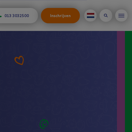
013 3032500
Inschrijven