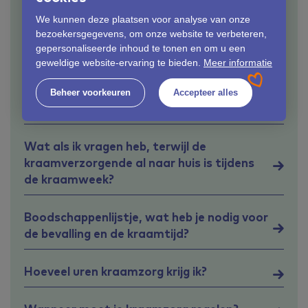
We kunnen deze plaatsen voor analyse van onze
bezoekersgegevens, om onze website te verbeteren,
Wat betaal ik voor kraamzorg?
gepersonaliseerde inhoud te tonen en om u een
geweldige website-ervaring te bieden.
Meer informatie
De vorige keer had ik zo’n fijne
kraamverzorgende, kan ik haar bij deze
Beheer voorkeuren
Accepteer alles
kraamtijd weer krijgen?
Wat als ik vragen heb, terwijl de
kraamverzorgende al naar huis is tijdens
de kraamweek?
Boodschappenlijstje, wat heb je nodig voor
de bevalling en de kraamtijd?
Hoeveel uren kraamzorg krijg ik?