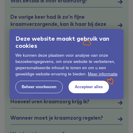
Wat betaal ik voor kraamzorg?
De vorige keer had ik zo’n fijne
kraamverzorgende, kan ik haar bij deze
kraamtijd weer krijgen?
Deze website maakt gebruik van
cookies
Wat als ik vragen heb, terwijl de
kraamverzorgende al naar huis is tijdens
We kunnen deze plaatsen voor analyse van onze
de kraamweek?
bezoekersgegevens, om onze website te verbeteren,
gepersonaliseerde inhoud te tonen en om u een
geweldige website-ervaring te bieden.
Meer informatie
Boodschappenlijstje, wat heb je nodig voor
de bevalling en de kraamtijd?
Beheer voorkeuren
Accepteer alles
Hoeveel uren kraamzorg krijg ik?
Wanneer moet je kraamzorg regelen?