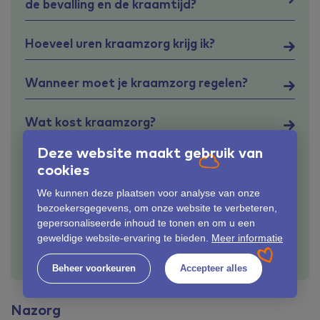
de bevalling en de kraamtijd?
Hoeveel uren kraamzorg krijg ik?
Wanneer moet je kraamzorg regelen?
Wat kost kraamzorg?
Deze website maakt gebruik van
Wat zijn de taken van de
cookies
kraamverzorgende?
We kunnen deze plaatsen voor analyse van onze
bezoekersgegevens, om onze website te verbeteren,
Verzekerd via de Zilveren Kruisgroep?
gepersonaliseerde inhoud te tonen en om u een
geweldige website-ervaring te bieden.
Meer informatie
Hoe werken kraamdagen?
Beheer voorkeuren
Accepteer alles
Nazorg