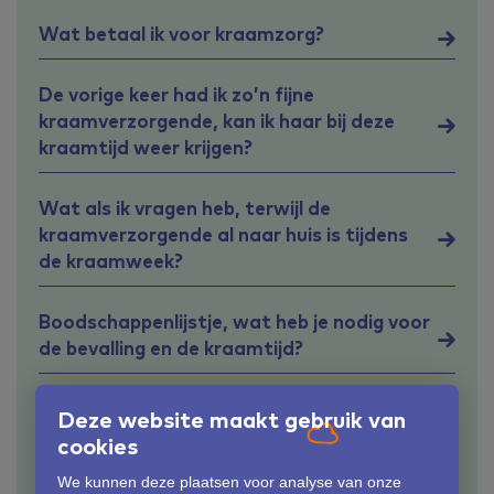
Wat betaal ik voor kraamzorg?
De vorige keer had ik zo’n fijne
kraamverzorgende, kan ik haar bij deze
kraamtijd weer krijgen?
Wat als ik vragen heb, terwijl de
kraamverzorgende al naar huis is tijdens
de kraamweek?
Boodschappenlijstje, wat heb je nodig voor
de bevalling en de kraamtijd?
Hoeveel uren kraamzorg krijg ik?
Deze website maakt gebruik van
cookies
Wanneer moet je kraamzorg regelen?
We kunnen deze plaatsen voor analyse van onze