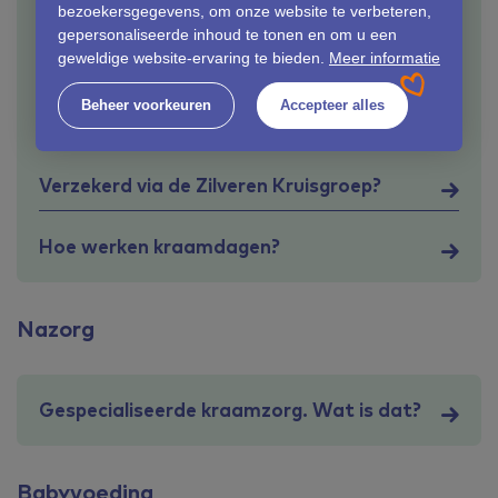
bezoekersgegevens, om onze website te verbeteren,
Wat kost kraamzorg?
gepersonaliseerde inhoud te tonen en om u een
geweldige website-ervaring te bieden.
Meer informatie
Wat zijn de taken van de
Beheer voorkeuren
Accepteer alles
kraamverzorgende?
Verzekerd via de Zilveren Kruisgroep?
Hoe werken kraamdagen?
Nazorg
Gespecialiseerde kraamzorg. Wat is dat?
Babyvoeding