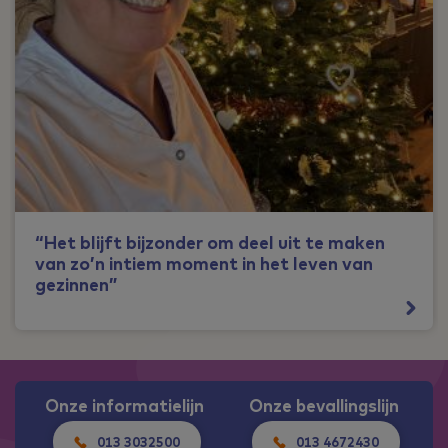
“Het blijft bijzonder om deel uit te maken
van zo’n intiem moment in het leven van
gezinnen”
Onze informatielijn
Onze bevallingslijn
013 3032500
013 4672430