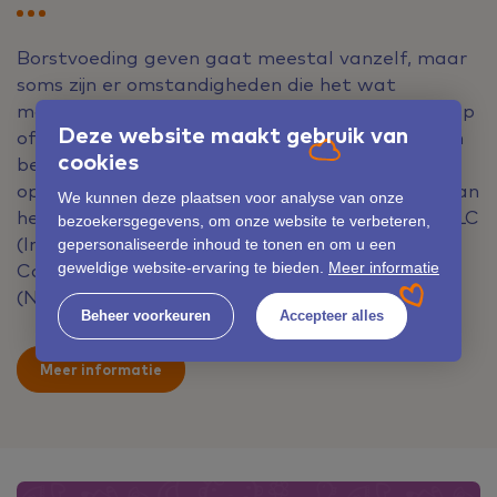
Borstvoeding geven gaat meestal vanzelf, maar
soms zijn er omstandigheden die het wat
moeilijker maken en waarbij je wel wat extra hulp
Deze website maakt gebruik van
of advies zou kunnen gebruiken. Je kunt dan een
cookies
beroep doen op één van onze twee speciaal
opgeleide lactatiekundigen. Zij zijn in het bezit van
We kunnen deze plaatsen voor analyse van onze
het internationale lactatiekundige diploma IBCLC
bezoekersgegevens, om onze website te verbeteren,
(International Board Certified Lactation
gepersonaliseerde inhoud te tonen en om u een
Consultant) en aangesloten bij het NVL
geweldige website-ervaring te bieden.
Meer informatie
(Nederlandse Vereniging van Lactatiekundigen).
Beheer voorkeuren
Accepteer alles
Meer informatie