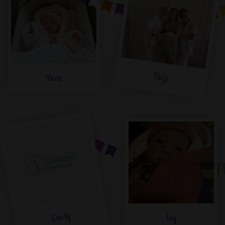
Thijs
Yara
Emily
Ivy