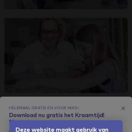
VERTROUW OP DE BESTE ONDERSTEUNING
×
Professioneel en persoonlijk
HELEMAAL GRATIS EN VOOR NIKS!
Download nu gratis het Kraamtijd!
Magazine
Deze website maakt gebruik van
Ontmoet de kraamverzorgenden en