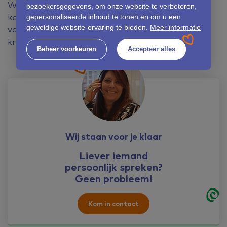
Wil je eerst meer informatie voordat je een
bezoekersgegevens, om onze website te verbeteren,
keuze maakt? Neem een kijkje op
onze website
gepersonaliseerde inhoud te tonen en om u een
geweldige website-ervaring te bieden.
Meer informatie
voor de contactgegevens van de
kraamzorgconsulente in jouw regio.
Beheer voorkeuren
Accepteer alles
Wij staan voor je klaar
Liever iemand
persoonlijk spreken?
Geen probleem!
Kom in contact