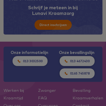
Schrijf je meteen in bij
Lunavi Kraamzorg
Direct inschrijven
Onze informatielijn
Onze bevallingslijn
013 3032500
013 4672430
0165 745878
Werken bij
Zwanger
Bevalling
Kraamtijd
FAQ
Kraamverhalen
Over ons
Cursussen
Contact