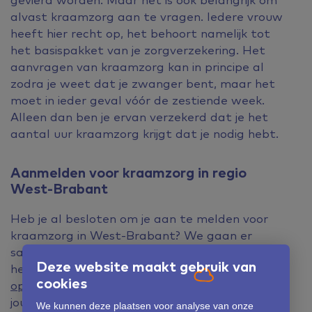
alvast kraamzorg aan te vragen. Iedere vrouw
heeft hier recht op, het behoort namelijk tot
het basispakket van je zorgverzekering. Het
aanvragen van kraamzorg kan in principe al
zodra je weet dat je zwanger bent, maar het
moet in ieder geval vóór de zestiende week.
Alleen dan ben je ervan verzekerd dat je het
aantal uur kraamzorg krijgt dat je nodig hebt.
Aanmelden voor kraamzorg in regio
West-Brabant
Heb je al besloten om je aan te melden voor
kraamzorg in West-Brabant? We gaan er
samen een bijzondere tijd van maken! Meld je
Deze website maakt gebruik van
heel eenvoudig aan via het
aanmeldformulier
cookies
op de website
. Binnen enkele weken ontvang je
jouw inschrijfbewijs en aanvullende informatie.
We kunnen deze plaatsen voor analyse van onze