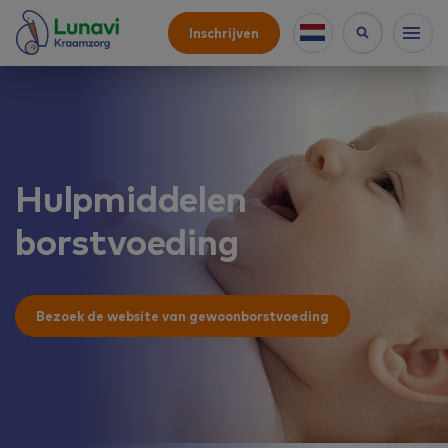
Inschrijven
Hulpmiddelen
borstvoeding
Bezoek de website van gewoonborstvoeding