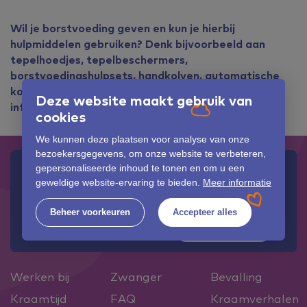
Wil je borstvoeding geven en kun je hierbij
hulpmiddelen gebruiken? Denk bijvoorbeeld aan
tepelhoedjes, tepelbeschermers,
borstvoedingshulpsets, handkolven, automatische
kolven of zoogcompressen? Vindt hierover meer
Deze website maakt gebruik van
informatie op gewoonborstvoeding.nl!
cookies
We kunnen deze plaatsen voor analyse van onze
bezoekersgegevens, om onze website te verbeteren,
Onze informatielijn
Onze bevallingslijn
gepersonaliseerde inhoud te tonen en om u een
geweldige website-ervaring te bieden.
Meer informatie
013 3032500
013 4672430
Beheer voorkeuren
Accepteer alles
0165 745878
Werken bij
Zwanger
Bevalling
Kraamtijd
FAQ
Kraamverhalen