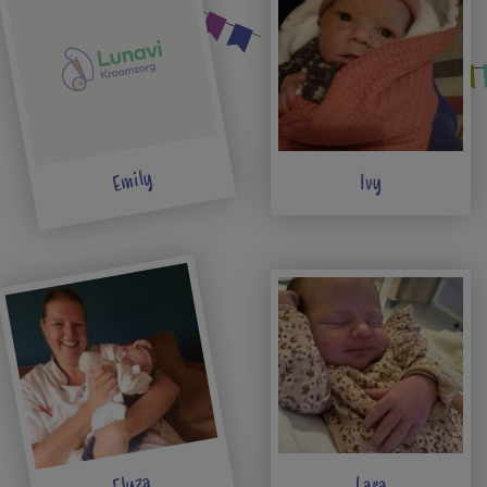
Emily
Ivy
Elyza
Lara