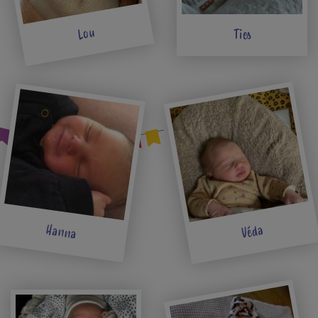
Lou
Ties
Hanna
Véda