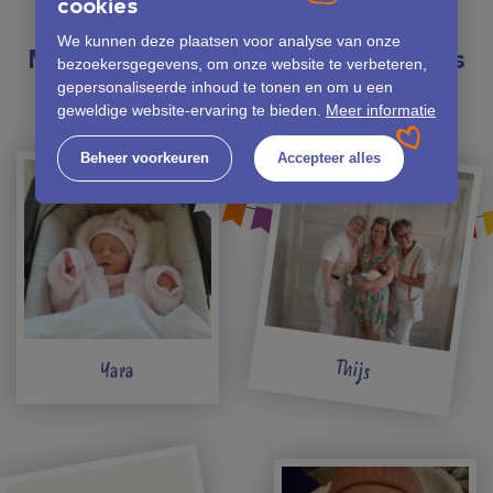
cookies
NIEUW GEBOREN
We kunnen deze plaatsen voor analyse van onze
Maak kennis met de Lunavi baby’s
bezoekersgegevens, om onze website te verbeteren,
gepersonaliseerde inhoud te tonen en om u een
geweldige website-ervaring te bieden.
Meer informatie
Beheer voorkeuren
Accepteer alles
Thijs
Yara