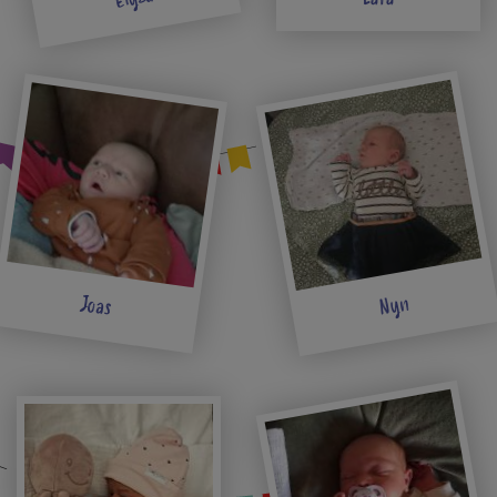
Nyn
Joas