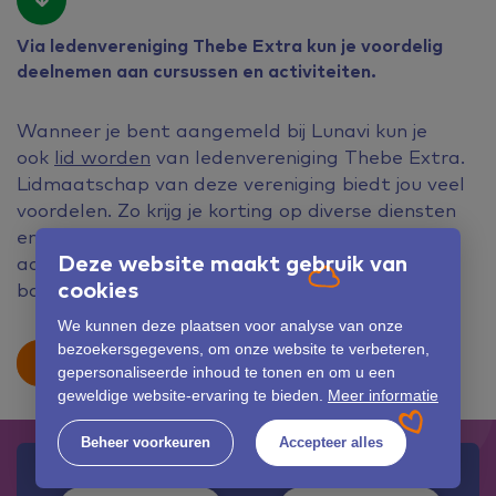
Via ledenvereniging Thebe Extra kun je voordelig
deelnemen aan cursussen en activiteiten.
Wanneer je bent aangemeld bij Lunavi kun je
ook
lid worden
van ledenvereniging Thebe Extra.
Lidmaatschap van deze vereniging biedt jou veel
voordelen. Zo krijg je korting op diverse diensten
en uitjes en kun je voordelig deelnemen
Deze website maakt gebruik van
aan
cursussen
en activiteiten, zoals
cookies
babyzwemmen en EHBO bij kinderen.
We kunnen deze plaatsen voor analyse van onze
bezoekersgegevens, om onze website te verbeteren,
Schrijf je in
Stel een vraag
gepersonaliseerde inhoud te tonen en om u een
geweldige website-ervaring te bieden.
Meer informatie
Beheer voorkeuren
Accepteer alles
Onze informatielijn
Onze bevallingslijn