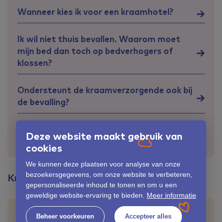
Wanneer kies ik voor een kraamhotel?
Ik wil niet thuis bevallen. Waarom moet
mijn bed dan toch op bedverhogers of
klossen?
Ondersteunt de kraamverzorgende ook bij
de bevalling?
Is de kraamverzorgende al aanwezig in het
Deze website maakt gebruik van
ziekenhuis?
cookies
We kunnen deze plaatsen voor analyse van onze
bezoekersgegevens, om onze website te verbeteren,
Kraamtijd
gepersonaliseerde inhoud te tonen en om u een
geweldige website-ervaring te bieden.
Meer informatie
Krijg ik ook kraamzorg als ik vanwege een
Beheer voorkeuren
Accepteer alles