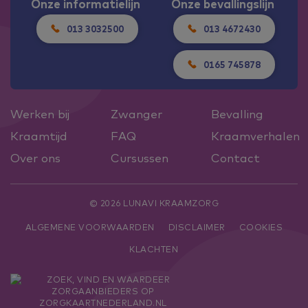
Onze informatielijn
Onze bevallingslijn
013 3032500
013 4672430
0165 745878
Werken bij
Zwanger
Bevalling
Kraamtijd
FAQ
Kraamverhalen
Over ons
Cursussen
Contact
© 2026 LUNAVI KRAAMZORG
ALGEMENE VOORWAARDEN
DISCLAIMER
COOKIES
KLACHTEN