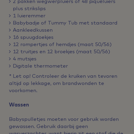
2 pakken wegwerpluiers of 48 piquéluiers
plus strikslips
1 luieremmer
Babybadje of Tummy Tub met standaard
Aankleedkussen
16 spuugdoekjes
12 rompertjes of hemdjes (maat 50/56)
12 truitjes en 12 broekjes (maat 50/56)
4 mutsjes
Digitale thermometer
* Let op! Controleer de kruiken van tevoren
altijd op lekkage, om brandwonden te
voorkomen.
Wassen
Babyspulletjes moeten voor gebruik worden
gewassen. Gebruik daarbij geen
wasverzachter, want hierin zit een stof die de