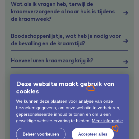
Wat als ik vragen heb, terwijl de
kraamverzorgende al naar huis is tijdens
de kraamweek?
Boodschappenlijstje, wat heb je nodig voor
de bevalling en de kraamtijd?
Hoeveel uren kraamzorg krijg ik?
Wanneer moet je kraamzorg regelen?
Deze website maakt gebruik van
cookies
Wat kost kraamzorg?
We kunnen deze plaatsen voor analyse van onze
bezoekersgegevens, om onze website te verbeteren,
Wat zijn de taken van de
gepersonaliseerde inhoud te tonen en om u een
kraamverzorgende?
geweldige website-ervaring te bieden.
Meer informatie
Beheer voorkeuren
Accepteer alles
Verzekerd via de Zilveren Kruisgroep?