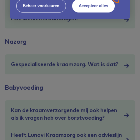
Verzekerd via de Zilveren Kruisgroep?
Beheer voorkeuren
Accepteer alles
Hoe werken kraamdagen?
Nazorg
Gespecialiseerde kraamzorg. Wat is dat?
Babyvoeding
Kan de kraamverzorgende mij ook helpen
als ik vragen heb over borstvoeding?
Heeft Lunavi Kraamzorg ook een advieslijn