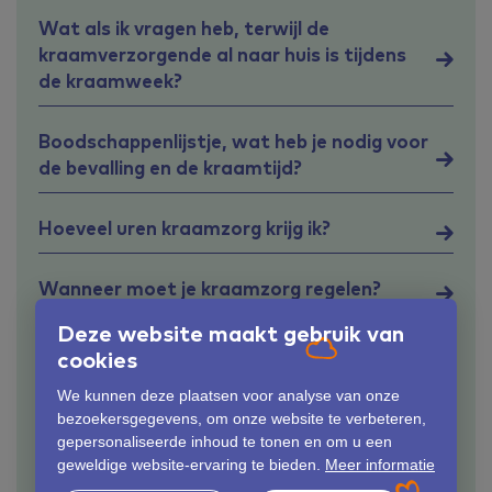
Wat als ik vragen heb, terwijl de
kraamverzorgende al naar huis is tijdens
de kraamweek?
Boodschappenlijstje, wat heb je nodig voor
de bevalling en de kraamtijd?
Hoeveel uren kraamzorg krijg ik?
Wanneer moet je kraamzorg regelen?
Deze website maakt gebruik van
Wat kost kraamzorg?
cookies
We kunnen deze plaatsen voor analyse van onze
Wat zijn de taken van de
bezoekersgegevens, om onze website te verbeteren,
kraamverzorgende?
gepersonaliseerde inhoud te tonen en om u een
geweldige website-ervaring te bieden.
Meer informatie