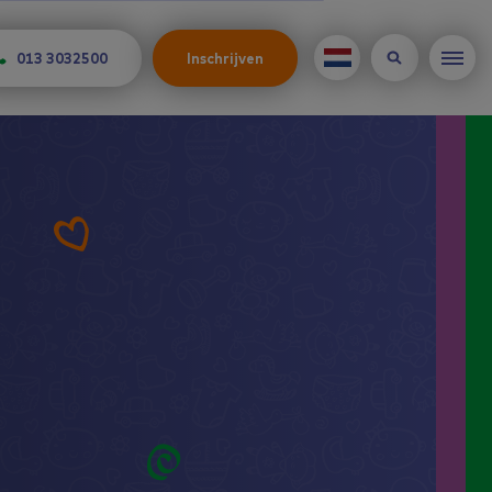
013 3032500
Inschrijven