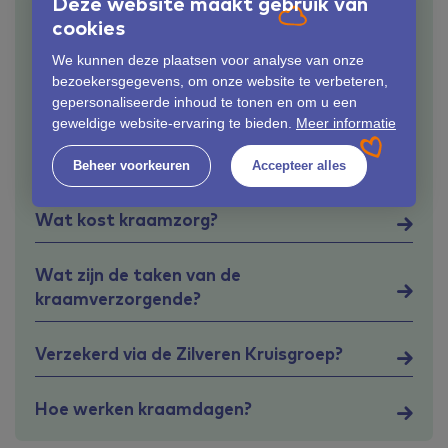
Deze website maakt gebruik van
cookies
Boodschappenlijstje, wat heb je nodig voor
de bevalling en de kraamtijd?
We kunnen deze plaatsen voor analyse van onze
bezoekersgegevens, om onze website te verbeteren,
gepersonaliseerde inhoud te tonen en om u een
Hoeveel uren kraamzorg krijg ik?
geweldige website-ervaring te bieden.
Meer informatie
Wanneer moet je kraamzorg regelen?
Beheer voorkeuren
Accepteer alles
Wat kost kraamzorg?
Wat zijn de taken van de
kraamverzorgende?
Verzekerd via de Zilveren Kruisgroep?
Hoe werken kraamdagen?