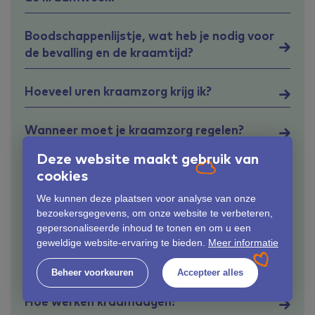
Boodschappenlijstje, wat heb je nodig voor
de bevalling en de kraamtijd?
Hoeveel uren kraamzorg krijg ik?
Wanneer moet je kraamzorg regelen?
Deze website maakt gebruik van
Wat kost kraamzorg?
cookies
We kunnen deze plaatsen voor analyse van onze
Wat zijn de taken van de
bezoekersgegevens, om onze website te verbeteren,
kraamverzorgende?
gepersonaliseerde inhoud te tonen en om u een
geweldige website-ervaring te bieden.
Meer informatie
Verzekerd via de Zilveren Kruisgroep?
Beheer voorkeuren
Accepteer alles
Hoe werken kraamdagen?