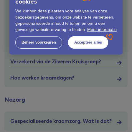
cookies
Wanneer moet je kraamzorg regelen?
We kunnen deze plaatsen voor analyse van onze
bezoekersgegevens, om onze website te verbeteren,
Wat kost kraamzorg?
gepersonaliseerde inhoud te tonen en om u een
geweldige website-ervaring te bieden.
Meer informatie
Wat zijn de taken van de
Beheer voorkeuren
Accepteer alles
kraamverzorgende?
Verzekerd via de Zilveren Kruisgroep?
Hoe werken kraamdagen?
Nazorg
Gespecialiseerde kraamzorg. Wat is dat?