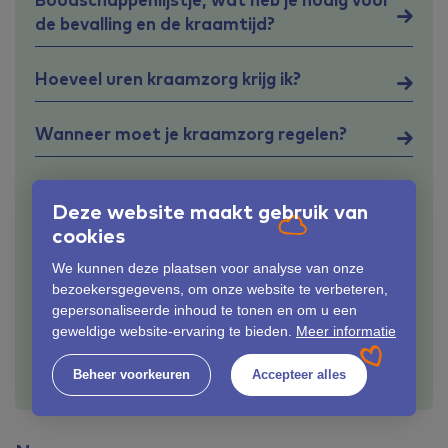
de bevalling en de kraamtijd?
Hoeveel uren kraamzorg krijg ik?
Wanneer moet je kraamzorg regelen?
Wat kost kraamzorg?
Deze website maakt gebruik van
cookies
Wat zijn de taken van de
kraamverzorgende?
We kunnen deze plaatsen voor analyse van onze
bezoekersgegevens, om onze website te verbeteren,
gepersonaliseerde inhoud te tonen en om u een
Verzekerd via de Zilveren Kruisgroep?
geweldige website-ervaring te bieden.
Meer informatie
Hoe werken kraamdagen?
Beheer voorkeuren
Accepteer alles