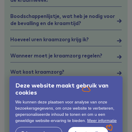
Boodschappenlijstje, wat heb je nodig voor
de bevalling en de kraamtijd?
Hoeveel uren kraamzorg krijg ik?
Wanneer moet je kraamzorg regelen?
Wat kost kraamzorg?
Deze website maakt gebruik van
Wat zijn de taken van de
cookies
kraamverzorgende?
We kunnen deze plaatsen voor analyse van onze
bezoekersgegevens, om onze website te verbeteren,
Verzekerd via de Zilveren Kruisgroep?
gepersonaliseerde inhoud te tonen en om u een
geweldige website-ervaring te bieden.
Meer informatie
Hoe werken kraamdagen?