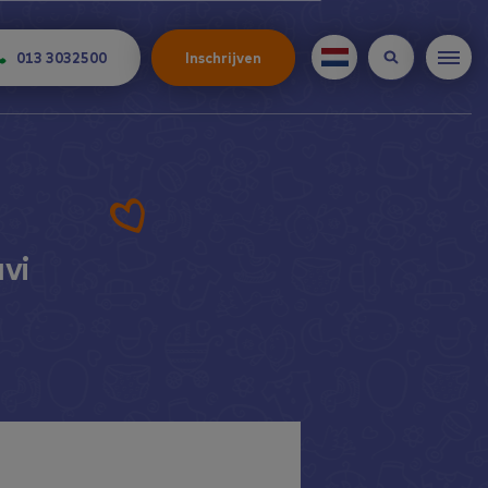
013 3032500
Inschrijven
vi