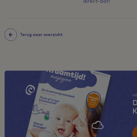
direct-aan
Terug naar overzicht
H
D
K