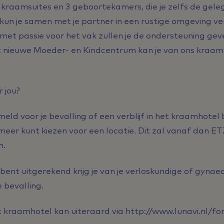
9 kraamsuites en 3 geboortekamers, die je zelfs de gele
 kun je samen met je partner in een rustige omgeving ver
t passie voor het vak zullen je de ondersteuning geve
et nieuwe Moeder- en Kindcentrum kan je van ons kraa
 jou?
meld voor je bevalling of een verblijf in het kraamhotel 
meer kunt kiezen voor een locatie. Dit zal vanaf dan ET
n.
r bent uitgerekend krijg je van je verloskundige of gyna
 bevalling.
 kraamhotel kan uiteraard via http://www.lunavi.nl/fo