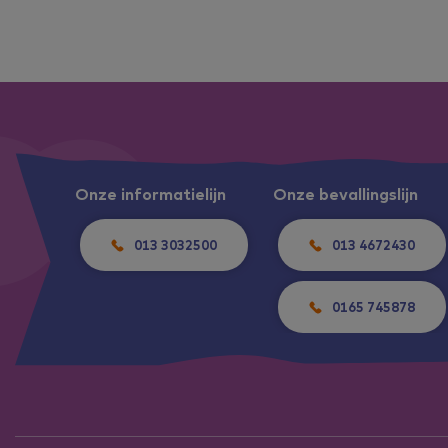
Onze informatielijn
Onze bevallingslijn
013 3032500
013 4672430
0165 745878