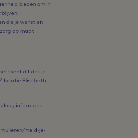
genheid bieden om in
blijven.
n die je wenst en
mzorg op maat
betekent dit dat je
Z locatie Elisabeth
ecoloog informatie
rmulieren/meld-je-