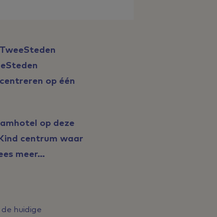
et TweeSteden
eeSteden
ncentreren op één
aamhotel op deze
 Kind centrum waar
es meer...
 de huidige