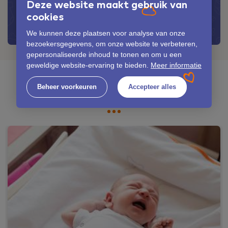
Deze website maakt gebruik van
cookies
Alles over thuis bevallen, in het
kraamhotel of in het ziekenhuis
We kunnen deze plaatsen voor analyse van onze
bezoekersgegevens, om onze website te verbeteren,
gepersonaliseerde inhoud te tonen en om u een
geweldige website-ervaring te bieden.
Meer informatie
GERELATEERDE BERICHTEN
Beheer voorkeuren
Accepteer alles
Ook leuk om te lezen