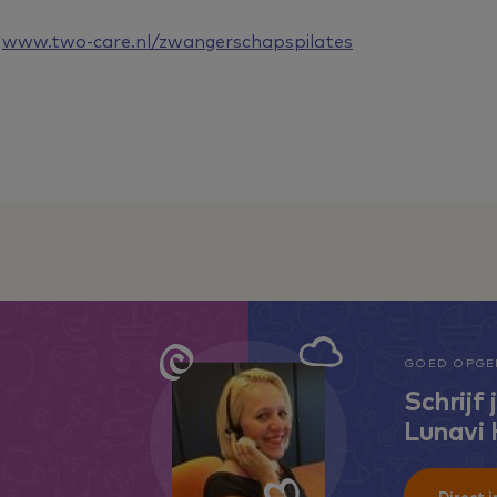
p
www.two-care.nl/zwangerschapspilates
GOED OPGEL
Schrijf 
Lunavi
Direct i