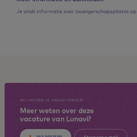
Je vindt informatie over zwangerschapspilates o
WIJ HELPEN JE GRAAG VERDER!
Meer weten over deze
vacature van Lunavi?
013 3032500
Stuur een e-mail