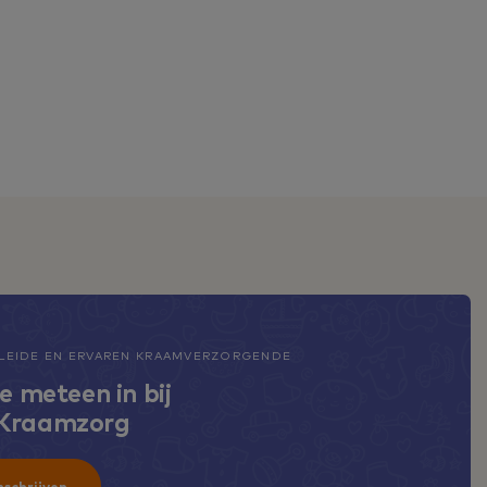
EIDE EN ERVAREN KRAAMVERZORGENDE
je meteen in bij
 Kraamzorg
nschrijven