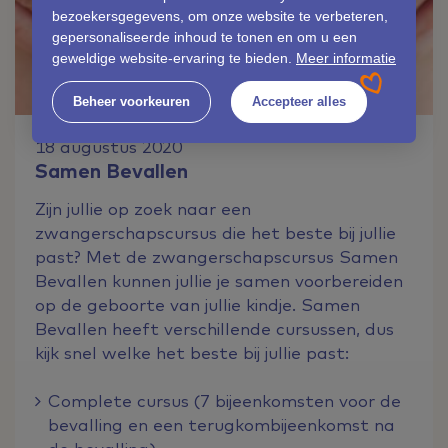
bezoekersgegevens, om onze website te verbeteren,
gepersonaliseerde inhoud te tonen en om u een
geweldige website-ervaring te bieden.
Meer informatie
Beheer voorkeuren
Accepteer alles
18 augustus 2020
Samen Bevallen
Zijn jullie op zoek naar een
zwangerschapscursus die het beste bij jullie
past? Met de zwangerschapscursus Samen
Bevallen kunnen jullie je samen voorbereiden
op de geboorte van jullie kindje. Samen
Bevallen heeft verschillende cursussen, dus
kijk snel welke het beste bij jullie past:
Complete cursus (7 bijeenkomsten voor de
bevalling en een terugkombijeenkomst na