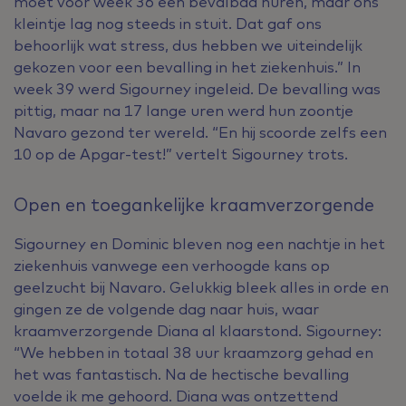
moet voor week 36 een bevalbad huren, maar ons
kleintje lag nog steeds in stuit. Dat gaf ons
behoorlijk wat stress, dus hebben we uiteindelijk
gekozen voor een bevalling in het ziekenhuis.” In
week 39 werd Sigourney ingeleid. De bevalling was
pittig, maar na 17 lange uren werd hun zoontje
Navaro gezond ter wereld. “En hij scoorde zelfs een
10 op de Apgar-test!” vertelt Sigourney trots.
Open en toegankelijke kraamverzorgende
Sigourney en Dominic bleven nog een nachtje in het
ziekenhuis vanwege een verhoogde kans op
geelzucht bij Navaro. Gelukkig bleek alles in orde en
gingen ze de volgende dag naar huis, waar
kraamverzorgende Diana al klaarstond. Sigourney:
“We hebben in totaal 38 uur kraamzorg gehad en
het was fantastisch. Na de hectische bevalling
voelde ik me gehoord. Diana was ontzettend