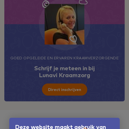
GOED OPGELEIDE EN ERVAREN KRAAMVERZORGENDE
Schrijf je meteen in bij
Lunavi Kraamzorg
Direct inschrijven
WIJ KRIJGEN GEMIDDELD EEN 8.8
Deze website maakt gebruik van
Wat ouders van ons vinden