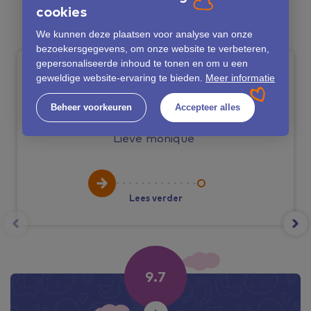
cookies
We kunnen deze plaatsen voor analyse van onze
bezoekersgegevens, om onze website te verbeteren,
gepersonaliseerde inhoud te tonen en om u een
geweldige website-ervaring te bieden.
Meer informatie
10
Beheer voorkeuren
Accepteer alles
Lieve monique
Lees verder