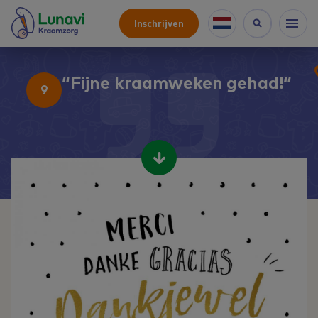
Inschrijven
Fijne kraamweken gehad!
9