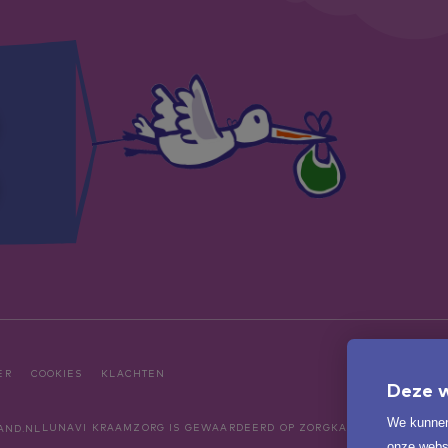
ER
COOKIES
KLACHTEN
Deze w
We kunnen
LUNAVI KRAAMZORG
IS GEWAARDEERD OP ZORGKAARTNEDERLAND
onze websi