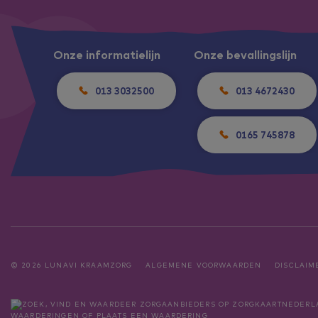
Onze informatielijn
Onze bevallingslijn
013 3032500
013 4672430
0165 745878
© 2026 LUNAVI KRAAMZORG
ALGEMENE VOORWAARDEN
DISCLAIM
WAARDERINGEN
OF
PLAATS EEN WAARDERING