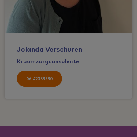
Jolanda Verschuren
Kraamzorgconsulente
06-42353530