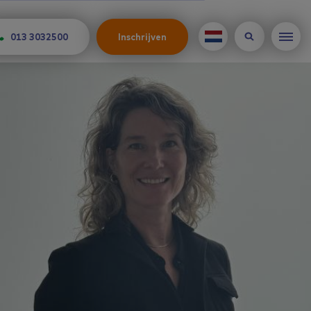
013 3032500
Inschrijven