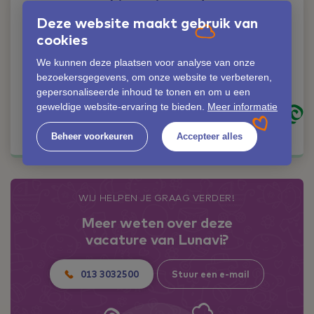
Liever iemand
persoonlijk spreken?
Deze website maakt gebruik van
Geen probleem!
cookies
Jolanda Verschuren
We kunnen deze plaatsen voor analyse van onze
bezoekersgegevens, om onze website te verbeteren,
06-42353530
gepersonaliseerde inhoud te tonen en om u een
jolanda.verschuren@lunavi.nl
geweldige website-ervaring te bieden.
Meer informatie
Kom in contact
Beheer voorkeuren
Accepteer alles
WIJ HELPEN JE GRAAG VERDER!
Meer weten over deze
vacature van Lunavi?
013 3032500
Stuur een e-mail