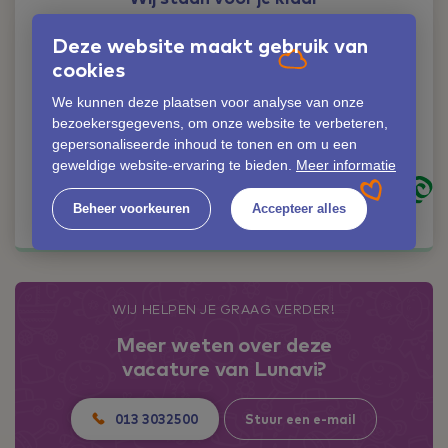
Liever iemand
Deze website maakt gebruik van
persoonlijk spreken?
cookies
Geen probleem!
We kunnen deze plaatsen voor analyse van onze
Ilse Schrooyen
bezoekersgegevens, om onze website te verbeteren,
06-42353372
gepersonaliseerde inhoud te tonen en om u een
ilse.schrooyen@lunavi.nl
geweldige website-ervaring te bieden.
Meer informatie
Kom in contact
Beheer voorkeuren
Accepteer alles
WIJ HELPEN JE GRAAG VERDER!
Meer weten over deze
vacature van Lunavi?
013 3032500
Stuur een e-mail