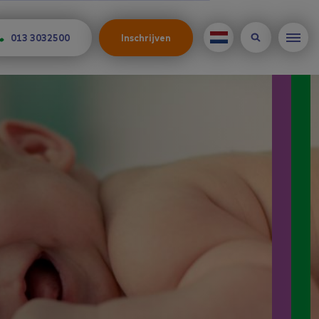
013 3032500
Inschrijven