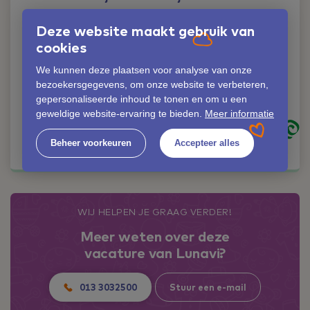
Liever iemand
Deze website maakt gebruik van
persoonlijk spreken?
cookies
Geen probleem!
We kunnen deze plaatsen voor analyse van onze
Elize van Oudheusden
bezoekersgegevens, om onze website te verbeteren,
06-42353558
gepersonaliseerde inhoud te tonen en om u een
elize.van.oudheusden@lunavi.nl
geweldige website-ervaring te bieden.
Meer informatie
Kom in contact
Beheer voorkeuren
Accepteer alles
WIJ HELPEN JE GRAAG VERDER!
Meer weten over deze
vacature van Lunavi?
013 3032500
Stuur een e-mail