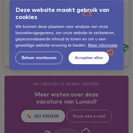
Liever iemand
persoonlijk spreken?
Deze website maakt gebruik van
Geen probleem!
cookies
Elize van Oudheusden
We kunnen deze plaatsen voor analyse van onze
bezoekersgegevens, om onze website te verbeteren,
06-42353558
gepersonaliseerde inhoud te tonen en om u een
elize.van.oudheusden@lunavi.nl
geweldige website-ervaring te bieden.
Meer informatie
Kom in contact
Beheer voorkeuren
Accepteer alles
WIJ HELPEN JE GRAAG VERDER!
Meer weten over deze
vacature van Lunavi?
013 3032500
Stuur een e-mail