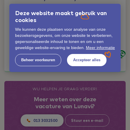
Liever iemand
Deze website maakt gebruik van
persoonlijk spreken?
cookies
Geen probleem!
We kunnen deze plaatsen voor analyse van onze
Franciska van der Graaf
bezoekersgegevens, om onze website te verbeteren,
06-42353068
gepersonaliseerde inhoud te tonen en om u een
franciska.van.der.graaf@lunavi.nl
geweldige website-ervaring te bieden.
Meer informatie
Kom in contact
Beheer voorkeuren
Accepteer alles
WIJ HELPEN JE GRAAG VERDER!
Meer weten over deze
vacature van Lunavi?
013 3032500
Stuur een e-mail