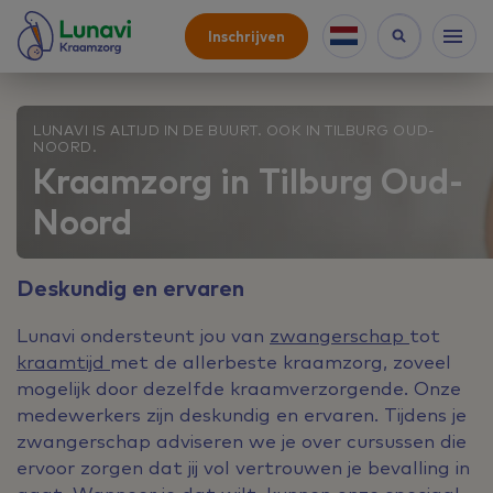
Inschrijven
LUNAVI IS ALTIJD IN DE BUURT. OOK IN TILBURG OUD-
NOORD.
Kraamzorg in Tilburg Oud-
Noord
Deskundig en ervaren
Lunavi ondersteunt jou van
zwangerschap
tot
kraamtijd
met de allerbeste kraamzorg, zoveel
mogelijk door dezelfde kraamverzorgende. Onze
medewerkers zijn deskundig en ervaren. Tijdens je
zwangerschap adviseren we je over cursussen die
ervoor zorgen dat jij vol vertrouwen je bevalling in