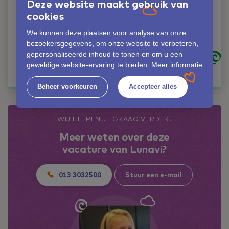
Deze website maakt gebruik van
cookies
Liever iemand
persoonlijk spreken?
We kunnen deze plaatsen voor analyse van onze
Geen probleem!
bezoekersgegevens, om onze website te verbeteren,
gepersonaliseerde inhoud te tonen en om u een
geweldige website-ervaring te bieden.
Meer informatie
Kom in contact
Beheer voorkeuren
Accepteer alles
WIJ HELPEN JE GRAAG VERDER!
Meer weten over deze
vacature van Lunavi?
013 3032500
Stuur een e-mail