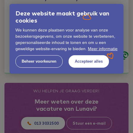
Liever iemand
Deze website maakt gebruik van
persoonlijk spreken?
cookies
Geen probleem!
We kunnen deze plaatsen voor analyse van onze
Dorette Boelhouwers
bezoekersgegevens, om onze website te verbeteren,
06-83507421
gepersonaliseerde inhoud te tonen en om u een
dorette. boelhouwers@lunavi.nl
geweldige website-ervaring te bieden.
Meer informatie
Kom in contact
Beheer voorkeuren
Accepteer alles
WIJ HELPEN JE GRAAG VERDER!
Meer weten over deze
vacature van Lunavi?
013 3032500
Stuur een e-mail