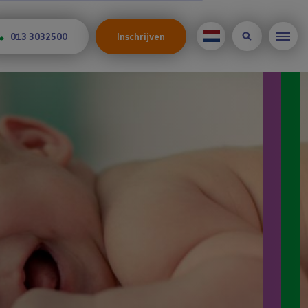
013 3032500
Inschrijven