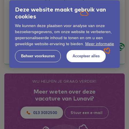
Liever iemand
persoonlijk spreken?
Deze website maakt gebruik van
Geen probleem!
cookies
Jolanda Verschuren
We kunnen deze plaatsen voor analyse van onze
bezoekersgegevens, om onze website te verbeteren,
06-42353530
gepersonaliseerde inhoud te tonen en om u een
jolanda.verschuren@lunavi.nl
geweldige website-ervaring te bieden.
Meer informatie
Kom in contact
Beheer voorkeuren
Accepteer alles
WIJ HELPEN JE GRAAG VERDER!
Meer weten over deze
vacature van Lunavi?
013 3032500
Stuur een e-mail