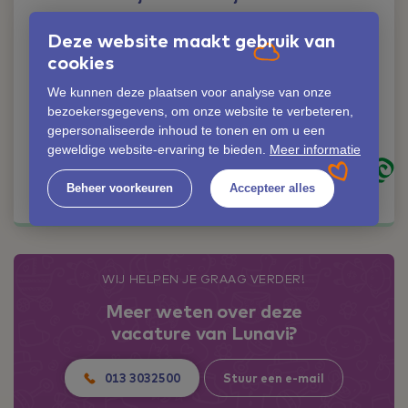
Liever iemand
Deze website maakt gebruik van
persoonlijk spreken?
cookies
Geen probleem!
We kunnen deze plaatsen voor analyse van onze
Lianne Cleijsen
bezoekersgegevens, om onze website te verbeteren,
06-42352953
gepersonaliseerde inhoud te tonen en om u een
lianne.cleijsen@lunavi.nl
geweldige website-ervaring te bieden.
Meer informatie
Kom in contact
Beheer voorkeuren
Accepteer alles
WIJ HELPEN JE GRAAG VERDER!
Meer weten over deze
vacature van Lunavi?
013 3032500
Stuur een e-mail