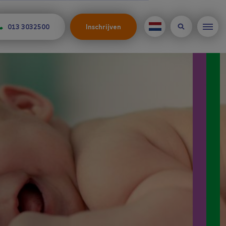
013 3032500
Inschrijven