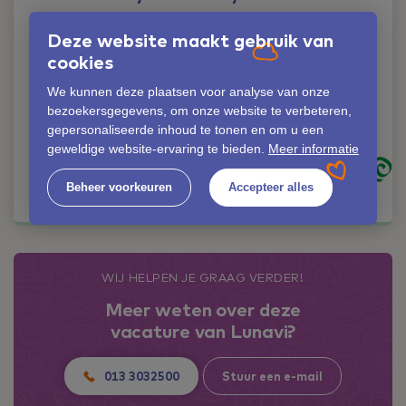
Liever iemand
Deze website maakt gebruik van
persoonlijk spreken?
cookies
Geen probleem!
We kunnen deze plaatsen voor analyse van onze
Nelly van Spaandonk
bezoekersgegevens, om onze website te verbeteren,
06-42353529
gepersonaliseerde inhoud te tonen en om u een
nelly.van.spaandonk@lunavi.nl
geweldige website-ervaring te bieden.
Meer informatie
Kom in contact
Beheer voorkeuren
Accepteer alles
WIJ HELPEN JE GRAAG VERDER!
Meer weten over deze
vacature van Lunavi?
013 3032500
Stuur een e-mail