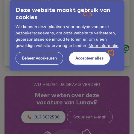
Liever iemand
persoonlijk spreken?
Deze website maakt gebruik van
Geen probleem!
cookies
Elize van Oudheusden
We kunnen deze plaatsen voor analyse van onze
bezoekersgegevens, om onze website te verbeteren,
06-42353558
gepersonaliseerde inhoud te tonen en om u een
elize.van.oudheusden@lunavi.nl
geweldige website-ervaring te bieden.
Meer informatie
Kom in contact
Beheer voorkeuren
Accepteer alles
WIJ HELPEN JE GRAAG VERDER!
Meer weten over deze
vacature van Lunavi?
013 3032500
Stuur een e-mail