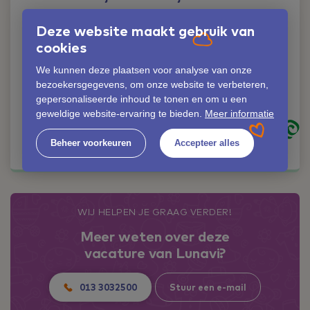
Liever iemand
Deze website maakt gebruik van
persoonlijk spreken?
cookies
Geen probleem!
We kunnen deze plaatsen voor analyse van onze
Lianne Cleijsen
bezoekersgegevens, om onze website te verbeteren,
06-42352953
gepersonaliseerde inhoud te tonen en om u een
lianne.cleijsen@lunavi.nl
geweldige website-ervaring te bieden.
Meer informatie
Kom in contact
Beheer voorkeuren
Accepteer alles
WIJ HELPEN JE GRAAG VERDER!
Meer weten over deze
vacature van Lunavi?
013 3032500
Stuur een e-mail