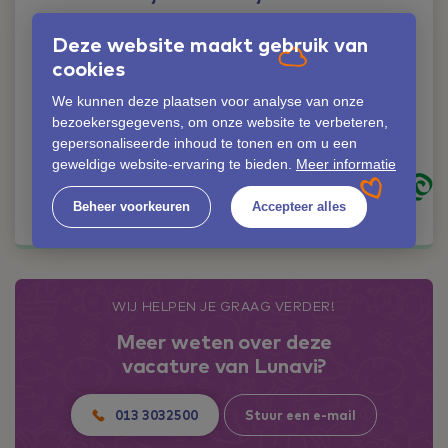
Liever iemand
Deze website maakt gebruik van
persoonlijk spreken?
cookies
Geen probleem!
We kunnen deze plaatsen voor analyse van onze
Jolanda Verschuren
bezoekersgegevens, om onze website te verbeteren,
06-42353530
gepersonaliseerde inhoud te tonen en om u een
jolanda.verschuren@lunavi.nl
geweldige website-ervaring te bieden.
Meer informatie
Kom in contact
Beheer voorkeuren
Accepteer alles
WIJ HELPEN JE GRAAG VERDER!
Meer weten over deze
vacature van Lunavi?
013 3032500
Stuur een e-mail