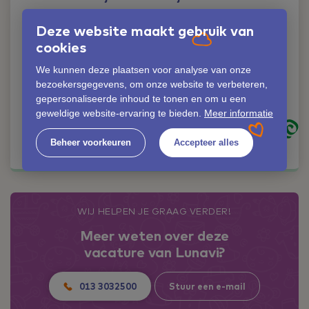
Liever iemand
Deze website maakt gebruik van
persoonlijk spreken?
cookies
Geen probleem!
We kunnen deze plaatsen voor analyse van onze
Peggy Brasz
bezoekersgegevens, om onze website te verbeteren,
06-42352972
gepersonaliseerde inhoud te tonen en om u een
peggy.brasz@lunavi.nl
geweldige website-ervaring te bieden.
Meer informatie
Kom in contact
Beheer voorkeuren
Accepteer alles
WIJ HELPEN JE GRAAG VERDER!
Meer weten over deze
vacature van Lunavi?
013 3032500
Stuur een e-mail