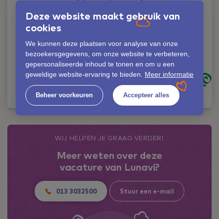
Liever iemand
persoonlijk spreken?
Deze website maakt gebruik van
Geen probleem!
cookies
Lisette Elshout
We kunnen deze plaatsen voor analyse van onze
bezoekersgegevens, om onze website te verbeteren,
06-42353559
gepersonaliseerde inhoud te tonen en om u een
lisette.elshout@lunavi.nl
geweldige website-ervaring te bieden.
Meer informatie
Kom in contact
Beheer voorkeuren
Accepteer alles
WIJ HELPEN JE GRAAG VERDER!
Meer weten over deze
vacature van Lunavi?
013 3032500
Stuur een e-mail