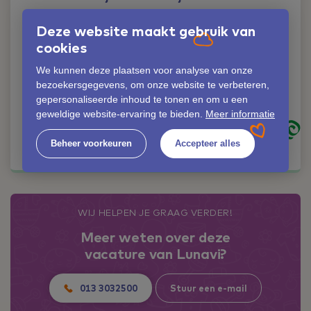
Liever iemand
Deze website maakt gebruik van
persoonlijk spreken?
cookies
Geen probleem!
We kunnen deze plaatsen voor analyse van onze
Peggy Brasz
bezoekersgegevens, om onze website te verbeteren,
06-42352972
gepersonaliseerde inhoud te tonen en om u een
peggy.brasz@lunavi.nl
geweldige website-ervaring te bieden.
Meer informatie
Kom in contact
Beheer voorkeuren
Accepteer alles
WIJ HELPEN JE GRAAG VERDER!
Meer weten over deze
vacature van Lunavi?
013 3032500
Stuur een e-mail