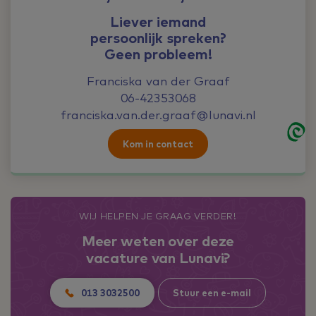
Liever iemand
persoonlijk spreken?
Geen probleem!
Franciska van der Graaf
06-42353068
franciska.van.der.graaf@lunavi.nl
Kom in contact
WIJ HELPEN JE GRAAG VERDER!
Meer weten over deze
vacature van Lunavi?
013 3032500
Stuur een e-mail